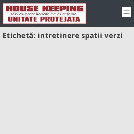
Etichetă:
intretinere spatii verzi
Peisagistica si intretinere spatii verzi