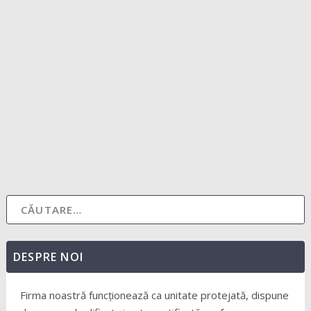
Intretinere spatii verzi Baia Mare
by
house
|
feb. 19, 2019
|
Servicii
|
0
|
Intretinere spatii verzi Baia Mare este serviciul cel mai
cautat dupa o iarna lunga. HouseKeeping...
READ MORE
DESPRE NOI
Firma noastră funcționează ca unitate protejată, dispune