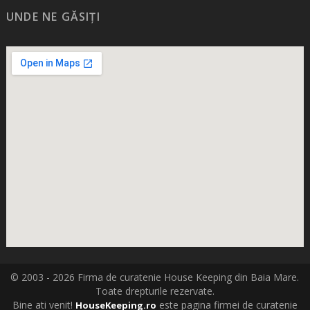
UNDE NE GĂSIȚI
© 2003 - 2026 Firma de curatenie House Keeping din Baia Mare.
Toate drepturile rezervate.
Bine ati venit!
este pagina firmei de curatenie
HouseKeeping.ro