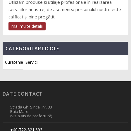
Utilizăm produse și utilaje profesionale în realizarea
serviciilor noastre, de asemenea personalul nostru este
calificat și bine pregătit.
mai multe detalii
CATEGORII ARTICOLE
Curatenie
Servicii
DATE CONTACT
Strada Gh. Sincai, nr. 33
Baia Mare
(vis-a-vis de prefectură)
+40-722-321.693