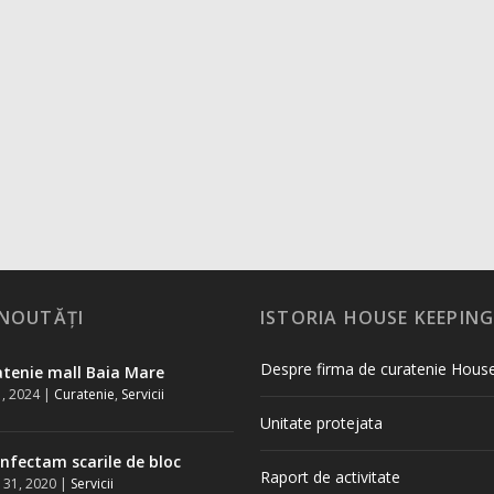
 NOUTĂȚI
ISTORIA HOUSE KEEPIN
Despre firma de curatenie Hous
tenie mall Baia Mare
1, 2024
|
Curatenie
,
Servicii
Unitate protejata
nfectam scarile de bloc
Raport de activitate
 31, 2020
|
Servicii