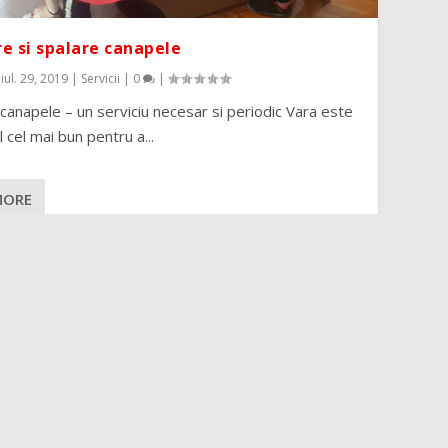
e si spalare canapele
|
iul. 29, 2019
|
Servicii
|
0
|
canapele – un serviciu necesar si periodic Vara este
 cel mai bun pentru a...
MORE