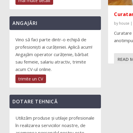
mai multe detalii
Curatar
ANGAJĂRI
by
house
Curatare 
Vino să faci parte dintr-o echipă de
anotimpul
profesioniști ai curățeniei. Aplică acum!
Angajăm operator curățenie, bărbat
READ 
sau femeie, salariu atractiv, trimite
acum CV-ul online.
trimite un CV
DOTARE TEHNICĂ
Utilizăm produse și utilaje profesionale
în realizarea serviciilor noastre, de
asemenea personalul nostru este