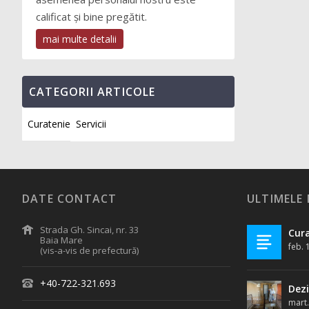
calificat și bine pregătit.
mai multe detalii
CATEGORII ARTICOLE
Curatenie
Servicii
DATE CONTACT
ULTIMELE
Strada Gh. Sincai, nr. 33
Cura
Baia Mare
feb. 
(vis-a-vis de prefectură)
+40-722-321.693
Dezi
mart.