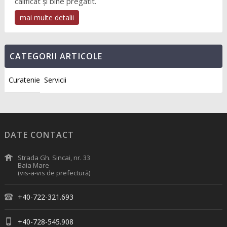
calificat și bine pregătit.
mai multe detalii
CATEGORII ARTICOLE
Curatenie
Servicii
DATE CONTACT
Strada Gh. Sincai, nr. 33
Baia Mare
(vis-a-vis de prefectură)
+40-722-321.693
+40-728-545.908